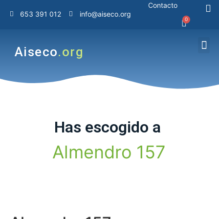
Contacto
653 391 012
info@aiseco.org
Aiseco
.org
Has
escogido
a
A
l
m
e
n
d
r
o
1
5
7