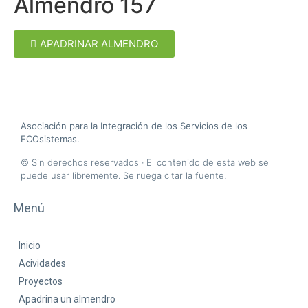
Almendro 157
APADRINAR ALMENDRO
A
sociación para la
I
ntegración de los
S
ervicios de los
ECO
sistemas.
© Sin derechos reservados · El contenido de esta web se
puede usar libremente. Se ruega citar la fuente.
Menú
Inicio
Acividades
Proyectos
Apadrina un almendro