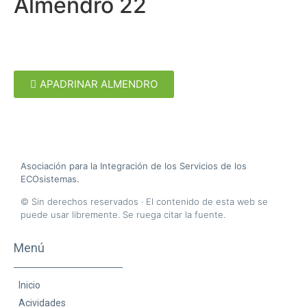
Almendro 22
APADRINAR ALMENDRO
A
sociación para la
I
ntegración de los
S
ervicios de los
ECO
sistemas.
© Sin derechos reservados · El contenido de esta web se
puede usar libremente. Se ruega citar la fuente.
Menú
Inicio
Acividades