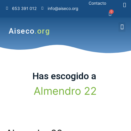
Contacto
653 391 012
info@aiseco.org
Aiseco
.org
Has
escogido
a
A
l
m
e
n
d
r
o
2
2