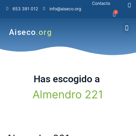
Contacto
653 391 012
info@aiseco.org
Aiseco
.org
Has
escogido
a
A
l
m
e
n
d
r
o
2
2
1