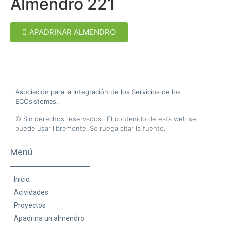
Almendro 221
APADRINAR ALMENDRO
A
sociación para la
I
ntegración de los
S
ervicios de los
ECO
sistemas.
© Sin derechos reservados · El contenido de esta web se
puede usar libremente. Se ruega citar la fuente.
Menú
Inicio
Acividades
Proyectos
Apadrina un almendro