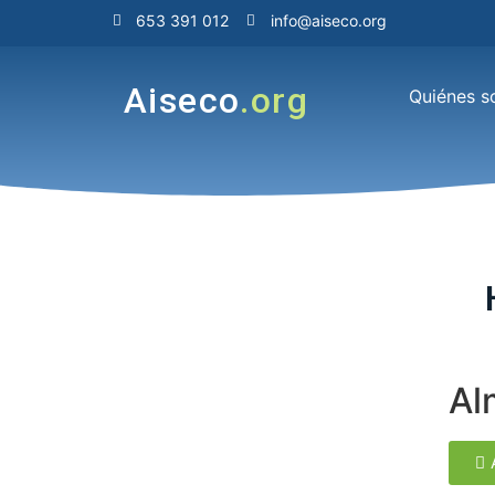
653 391 012
info@aiseco.org
Aiseco
.org
Quiénes 
Al