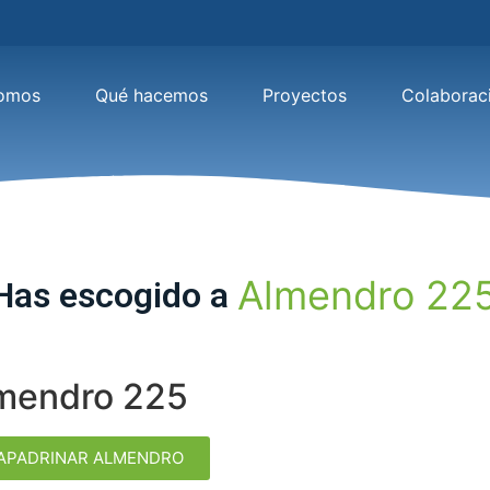
somos
Qué hacemos
Proyectos
Colaborac
A
l
m
e
n
d
r
o
2
2
Has
escogido
a
mendro 225
APADRINAR ALMENDRO