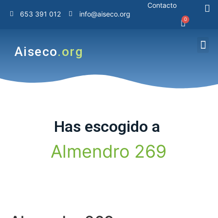
Contacto
653 391 012
info@aiseco.org
Aiseco
.org
Has
escogido
a
A
l
m
e
n
d
r
o
2
6
9