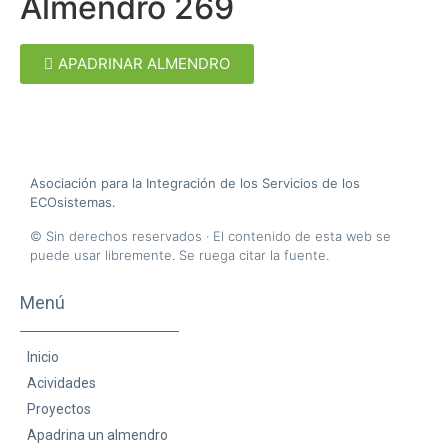
Almendro 269
APADRINAR ALMENDRO
A
sociación para la
I
ntegración de los
S
ervicios de los
ECO
sistemas.
© Sin derechos reservados · El contenido de esta web se
puede usar libremente. Se ruega citar la fuente.
Menú
Inicio
Acividades
Proyectos
Apadrina un almendro