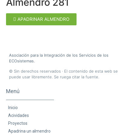
Almendro 281
APADRINAR ALMENDRO
A
sociación para la
I
ntegración de los
S
ervicios de los
ECO
sistemas.
© Sin derechos reservados · El contenido de esta web se
puede usar libremente. Se ruega citar la fuente.
Menú
Inicio
Acividades
Proyectos
Apadrina un almendro