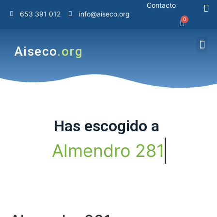
Contacto
653 391 012
info@aiseco.org
Aiseco
.org
Has
escogido
a
A
l
m
e
n
d
r
o
2
8
1